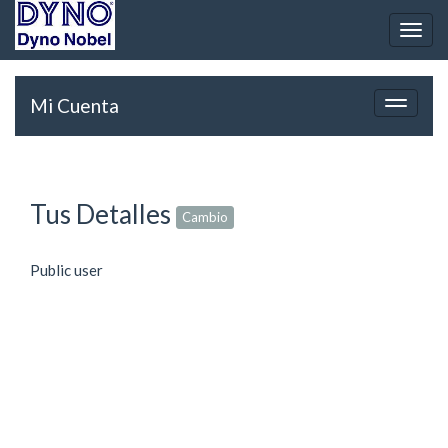
Menú
de
Nave
Mi Cuenta
Conmut
navega
Tus Detalles
Cambio
Public user