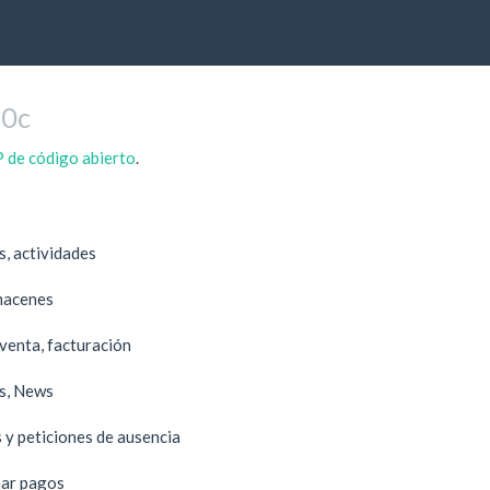
.0c
 de código abierto
.
s, actividades
lmacenes
venta, facturación
ts, News
 y peticiones de ausencia
nar pagos