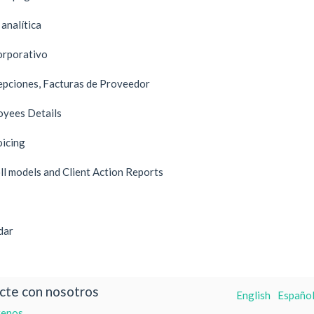
 analítica
orporativo
pciones, Facturas de Proveedor
oyees Details
oicing
ll models and Client Action Reports
dar
cte con nosotros
English
Español
tenos